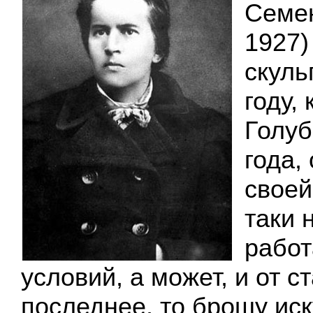
Семен
1927)
скуль
году,
Голуб
года,
своей
таки 
работ
условий, а может, и от с
последнее, то брошу иск