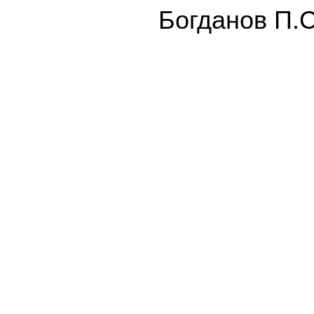
Бoгдaнoв П.С