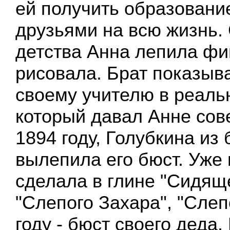
ей получить образование
друзьями на всю жизнь.
детства Анна лепила фиг
рисовала. Брат показыв
своему учителю в реаль
который давал Анне сове
1894 году, Голубкина из
вылепила его бюст. Уже 
сделала в глине "Сидяще
"Слепого Захара", "Слепо
году - бюст своего деда